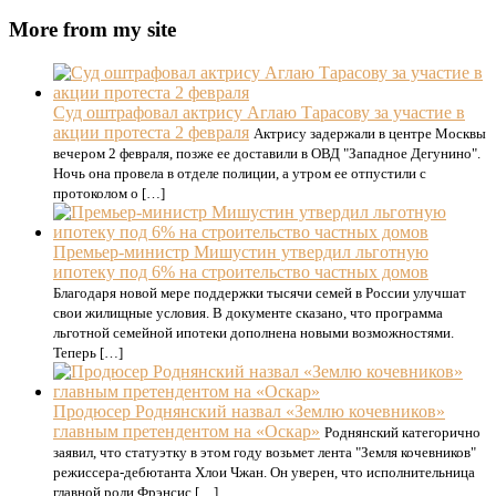
More from my site
Суд оштрафовал актрису Аглаю Тарасову за участие в
акции протеста 2 февраля
Актрису задержали в центре Москвы
вечером 2 февраля, позже ее доставили в ОВД "Западное Дегунино".
Ночь она провела в отделе полиции, а утром ее отпустили с
протоколом о […]
Премьер-министр Мишустин утвердил льготную
ипотеку под 6% на строительство частных домов
Благодаря новой мере поддержки тысячи семей в России улучшат
свои жилищные условия. В документе сказано, что программа
льготной семейной ипотеки дополнена новыми возможностями.
Теперь […]
Продюсер Роднянский назвал «Землю кочевников»
главным претендентом на «Оскар»
Роднянский категорично
заявил, что статуэтку в этом году возьмет лента "Земля кочевников"
режиссера-дебютанта Хлои Чжан. Он уверен, что исполнительница
главной роли Фрэнсис […]