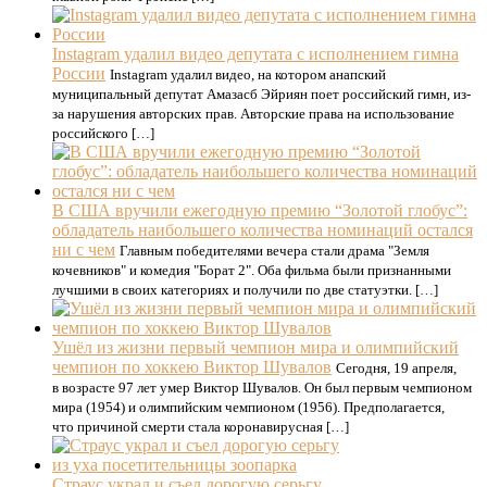
Instagram удалил видео депутата с исполнением гимна
России
Instagram удалил видео, на котором анапский
муниципальный депутат Амазасб Эйриян поет российский гимн, из-
за нарушения авторских прав. Авторские права на использование
российского […]
В США вручили ежегодную премию “Золотой глобус”:
обладатель наибольшего количества номинаций остался
ни с чем
Главным победителями вечера стали драма "Земля
кочевников" и комедия "Борат 2". Оба фильма были признанными
лучшими в своих категориях и получили по две статуэтки. […]
Ушёл из жизни первый чемпион мира и олимпийский
чемпион по хоккею Виктор Шувалов
Сегодня, 19 апреля,
в возрасте 97 лет умер Виктор Шувалов. Он был первым чемпионом
мира (1954) и олимпийским чемпионом (1956). Предполагается,
что причиной смерти стала коронавирусная […]
Страус украл и съел дорогую серьгу