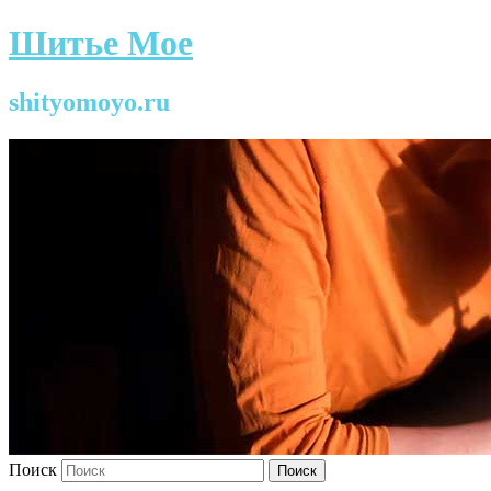
Шитье Мое
shityomoyo.ru
Поиск