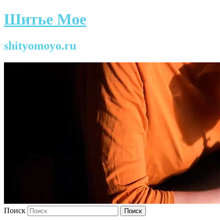
Шитье Мое
shityomoyo.ru
Поиск