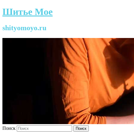
Шитье Мое
shityomoyo.ru
Поиск