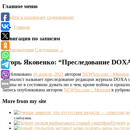
Главное меню
Перейти к основному содержимому
Главная
Навигация по записям
←
Предыдущая
Следующая
→
Игорь Яковенко: “Преследование DOXA 
Опубликовано
16 апреля, 2021
автором
NEWSru.com :: Мнения
Журналист называет преследование редакции журнала DOXA от
страны не в состоянии думать ни о чем, кроме войны и прошло
Запись опубликована автором
NEWSru.com :: Мнения
в рубрик
More from my site
слабоумия.
Почему н