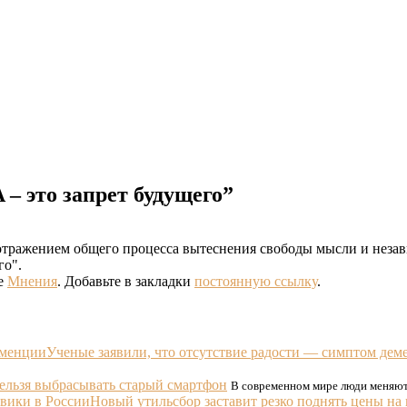
– это запрет будущего”
ражением общего процесса вытеснения свободы мысли и незави
го".
е
Мнения
. Добавьте в закладки
постоянную ссылку
.
Ученые заявили, что отсутствие радости — симптом дем
ельзя выбрасывать старый смартфон
В современном мире люди меняют
Новый утильсбор заставит резко поднять цены на