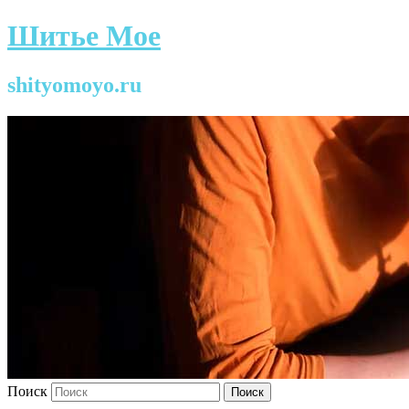
Шитье Мое
shityomoyo.ru
Поиск