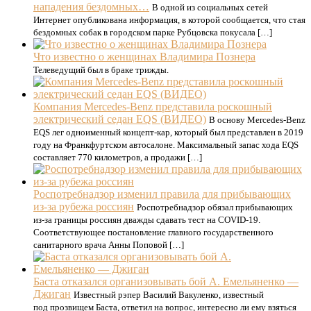
нападения бездомных…
В одной из социальных сетей
Интернет опубликована информация, в которой сообщается, что стая
бездомных собак в городском парке Рубцовска покусала […]
Что известно о женщинах Владимира Познера
Телеведущий был в браке трижды.
Компания Mercedes-Benz представила роскошный
электрический седан EQS (ВИДЕО)
В основу Mercedes-Benz
EQS лег одноименный концепт-кар, который был представлен в 2019
году на Франкфуртском автосалоне. Максимальный запас хода EQS
составляет 770 километров, а продажи […]
Роспотребнадзор изменил правила для прибывающих
из-за рубежа россиян
Роспотребнадзор обязал прибывающих
из-за границы россиян дважды сдавать тест на COVID-19.
Соответствующее постановление главного государственного
санитарного врача Анны Поповой […]
Баста отказался организовывать бой А. Емельяненко —
Джиган
Известный рэпер Василий Вакуленко, известный
под прозвищем Баста, ответил на вопрос, интересно ли ему взяться