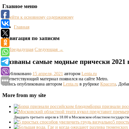
Главное меню
Перейти к основному содержимому
Главная
Навигация по записям
←
Предыдущая
Следующая
→
Названы самые модные прически 2021 
Опубликовано
15 апреля, 2021
автором
Lenta.ru
Соответствующий материал появился на сайте Metro.
Запись опубликована автором
Lenta.ru
в рубрике
Красота
. Доба
More from my site
Борщ признали ро
Двадцать третьего апреля в 18.00 в Московском областном государств
5 прост