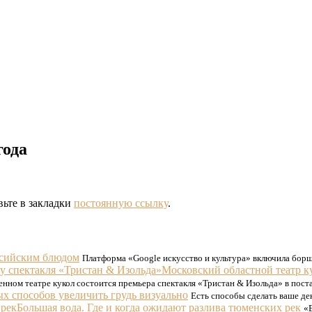
года
вьте в закладки
постоянную ссылку
.
ссийским блюдом
Платформа «Google искусство и культура» включила борщ
Московский областной театр к
енном театре кукол состоится премьера спектакля «Тристан & Изольда» в пост
ых способов увеличить грудь визуально
Есть способы сделать ваше де
Большая вода. Где и когда ожидают разлива тюменских рек
«