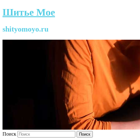
Шитье Мое
shityomoyo.ru
Поиск