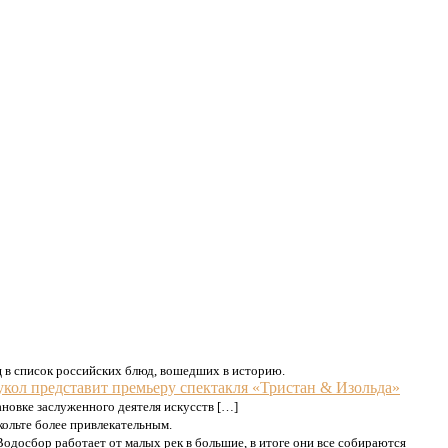
 в список российских блюд, вошедших в историю.
укол представит премьеру спектакля «Тристан & Изольда»
ановке заслуженного деятеля искусств […]
кольте более привлекательным.
Водосбор работает от малых рек в большие, в итоге они все собираются