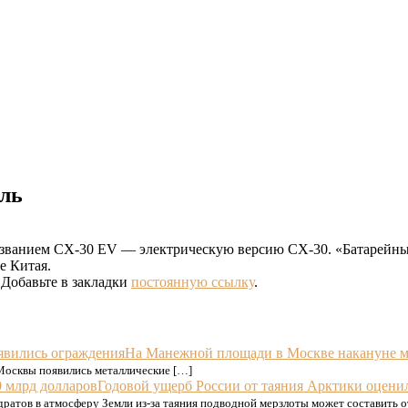
иль
азванием CX-30 EV — электрическую версию CX-30. «Батарейны
е Китая.
. Добавьте в закладки
постоянную ссылку
.
На Манежной площади в Москве накануне м
 Москвы появились металлические […]
Годовой ущерб России от таяния Арктики оценил
ратов в атмосферу Земли из-за таяния подводной мерзлоты может составить о