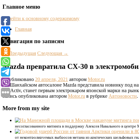
Главное меню
Перейти к основному содержимому
Главная
Навигация по записям
←
Предыдущая
Следующая
→
Mazda превратила CX-30 в электромоб
Опубликовано
20 апреля, 2021
автором
Motor.ru
На Шанхайском автосалоне Mazda представила новинку под н
SkyActiv, станет первым электрокаром японской марки на рынк
Запись опубликована автором
Motor.ru
в рубрике
Автоновости
More from my site
несогласованного митинга в поддержку Алексея Навального в центре
от неконтролируемых выбросов метана из арктических шельфовых гид