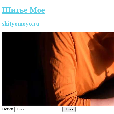
Шитье Мое
shityomoyo.ru
Поиск