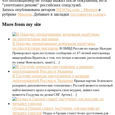
что оппозиционер не только выжил после покушения, но и
"уничтожил реноме" российских спецслужб.
Запись опубликована автором
NEWSru.com :: Мнения
в
рубрике
Мнения
. Добавьте в закладки
постоянную ссылку
.
More from my site
В Находке оперативники задержали налётчика
на продуктовые магазины
В ОМВД России по городу Находке
Приморского края поступило сообщение от 47-летней жительницы
микрорайона Врангель о том, что ночью в магазин, расположенный
по улице Невельского, зашёл […]
В Госдуме оценили предложение о разрыве
дипотношений России и Украины
Призыв партии Зеленского
разорвать дипломатические отношения с Россией является попыткой
найти внешнего врага и прикрыть свои неудачи, заявил член
комитета Госдумы по делам СНГ Артем […]
Отдых в Греции станет доступнее для россиян из
четырех городов
Отдых в Греции станет более доступным для