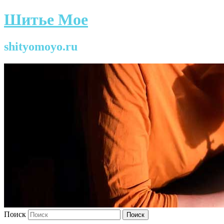
Шитье Мое
shityomoyo.ru
Поиск