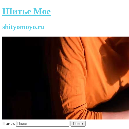
Шитье Мое
shityomoyo.ru
Поиск