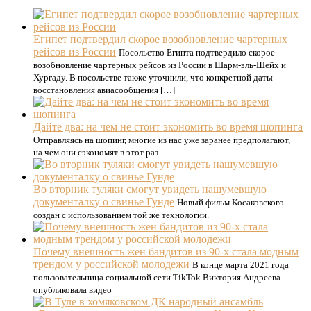
Египет подтвердил скорое возобновление чартерных
рейсов из России
Посольство Египта подтвердило скорое
возобновление чартерных рейсов из России в Шарм-эль-Шейх и
Хургаду. В посольстве также уточнили, что конкретной даты
восстановления авиасообщения […]
Дайте два: на чем не стоит экономить во время шопинга
Отправляясь на шопинг, многие из нас уже заранее предполагают,
на чем они сэкономят в этот раз.
Во вторник туляки смогут увидеть нашумевшую
документалку о свинье Гунде
Новый фильм Косаковского
создан с использованием той же технологии.
Почему внешность жен бандитов из 90-х стала модным
трендом у российской молодежи
В конце марта 2021 года
пользовательница социальной сети TikTok Виктория Андреева
опубликовала видео