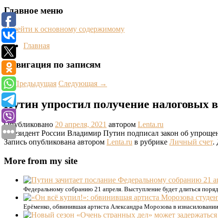
Главное меню
Перейти к основному содержимому
Главная
Навигация по записям
←
Предыдущая
Следующая
→
Путин упростил получение налоговых
Опубликовано
20 апреля, 2021
автором
Lenta.ru
Президент России Владимир Путин подписал закон об упрощен
Запись опубликована автором
Lenta.ru
в рубрике
Личный счет
.
More from my site
Федеральному собранию 21 апреля. Выступление будет длиться поряд
Ерёменко, обвинившая артиста Александра Морозова в изнасиловании 