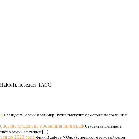
(НДФЛ), передает ТАСС.
ля
Президент России Владимир Путин выступит с ежегодным посланием
орозова студентка провалила полиграф
Студентка Елизавета
 лжёт в самых ключевых […]
ся до 2022 года
Финн Вулфард («Оно») упомянул, что новый сезон