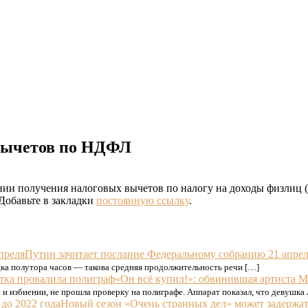
 вычетов по НДФЛ
ии получения налоговых вычетов по налогу на доходы физлиц 
 Добавьте в закладки
постоянную ссылку
.
Путин зачитает послание Федеральному собранию 21 апре
ка полутора часов — такова средняя продолжительность речи […]
«Он всё купил!»: обвинившая артиста М
и избиении, не прошла проверку на полиграфе. Аппарат показал, что девушка
Новый сезон «Очень странных дел» может задержать