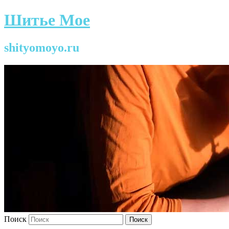
Шитье Мое
shityomoyo.ru
Поиск