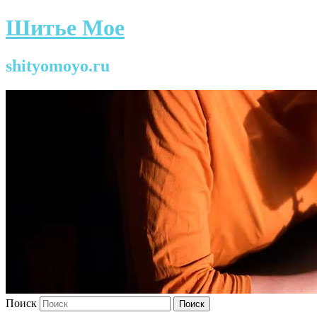
Шитье Мое
shityomoyo.ru
Поиск