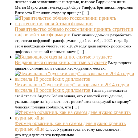
некоторыми заявлениями в интервью, которое Гарри и его жена
Меган Маркл дали телеведущей Опре Уинфри. Британская королева
Елизавета II приняла сторону принцев […]
Правительство обязало госкомпании принять стратегии
цифровой трансформации
Госкомпании должны разработать
стратегии цифровой трансформации до 1 сентября 2021 года. При
этом необходимо учесть, что к 2024 году доля закупок российских
цифровых решений госкомпаниями […]
Выдающиеся сцены кино, снятые в туалете
Выдающиеся
диалоги снимаются и в самых неожиданных местах.
Чехия нашла “русский след” во взрывах в 2014 году и
выслала 18 российских дипломатов
Глава правительства
этой страны Андрей Бабиш заявил, что у властей есть данные,
указывающие на "причастность российских спецслужб ко взрыву".
Чешская полиция сообщила, что […]
Фермер объяснил, как на самом деле нужно хранить
куриные яйца
Способ удивил всех, потому как оказалось,
что люди делают это неправильно.